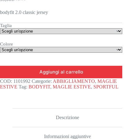
Il
Il
prezzo
prezzo
bodyfit 2.0 classic jersey
originale
attuale
era:
è:
99,90€.
59,00€.
Taglia
Colore
Aggiungi al carrello
COD:
1101992
Categorie:
ABBIGLIAMENTO
,
MAGLIE
ESTIVE
Tag:
BODYFIT
,
MAGLIE ESTIVE
,
SPORTFUL
Descrizione
Informazioni aggiuntive