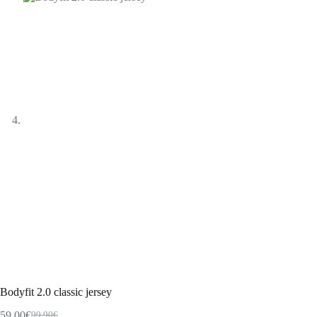
Bodyfit 2.0 classic jersey
59,00
€
99,90
€