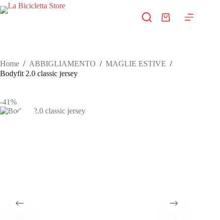
Salta
al
Carrello
contenuto
Home
/
ABBIGLIAMENTO
/
MAGLIE ESTIVE
/
Bodyfit 2.0 classic jersey
-41%