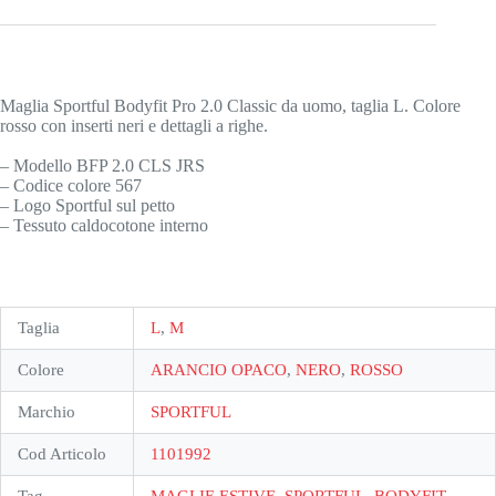
Maglia Sportful Bodyfit Pro 2.0 Classic da uomo, taglia L. Colore
rosso con inserti neri e dettagli a righe.
– Modello BFP 2.0 CLS JRS
– Codice colore 567
– Logo Sportful sul petto
– Tessuto caldocotone interno
Taglia
L
,
M
Colore
ARANCIO OPACO
,
NERO
,
ROSSO
Marchio
SPORTFUL
Cod Articolo
1101992
Tag
MAGLIE ESTIVE, SPORTFUL, BODYFIT,