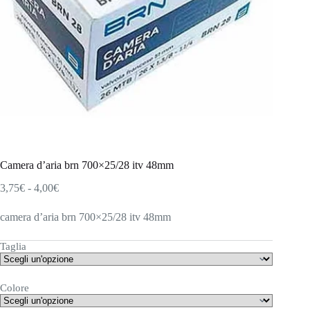
Camera d’aria brn 700×25/28 itv 48mm
Fascia
3,75
€
-
4,00
€
di
prezzo:
camera d’aria brn 700×25/28 itv 48mm
da
3,75€
Taglia
a
4,00€
Colore