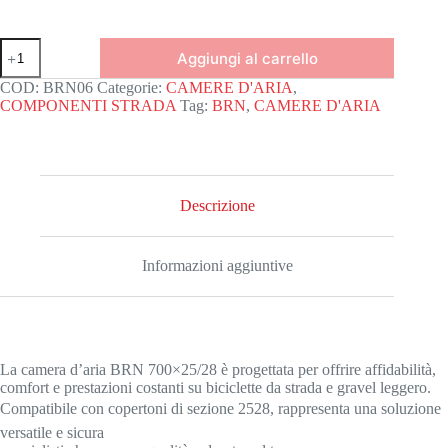
Camera
Aggiungi al carrello
d'aria
brn
COD:
BRN06
Categorie:
CAMERE D'ARIA
,
700x25/28
COMPONENTI STRADA
Tag:
BRN
,
CAMERE D'ARIA
itv
48mm
quantità
Descrizione
Informazioni aggiuntive
La camera d’aria BRN 700×25/28 è progettata per offrire affidabilità,
comfort e prestazioni costanti su biciclette da strada e gravel leggero.
Compatibile con copertoni di sezione 2528, rappresenta una soluzione
versatile e sicura