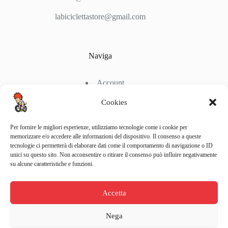
labiciclettastore@gmail.com
Naviga
Account
Shop
Chi Siamo
Cookies
Contattaci
Per fornire le migliori esperienze, utilizziamo tecnologie come i cookie per
memorizzare e/o accedere alle informazioni del dispositivo. Il consenso a queste
tecnologie ci permetterà di elaborare dati come il comportamento di navigazione o ID
Link Utili
unici su questo sito. Non acconsentire o ritirare il consenso può influire negativamente
su alcune caratteristiche e funzioni.
Condizioni di Spedizione
Condizioni generali d’acquisto
Accetta
Politiche di Reso
Metodi di Pagamento
Privacy Policy
Nega
Copyright © 2026 La Bicicletta Store - Web Powered by