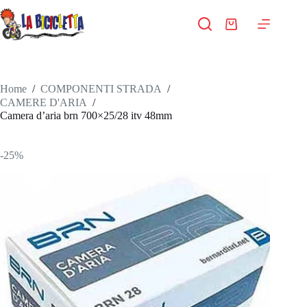
Salta
al
Carrello
contenuto
Home
/
COMPONENTI STRADA
/
CAMERE D'ARIA
/
Camera d’aria brn 700×25/28 itv 48mm
-25%