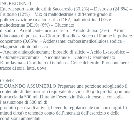
INGREDIENTI
Enervit sport isotonic drink Saccarosio (39,2%) – Destrosio (24,6%) –
Fruttosio (12%) – Mix di maltodestrine a differente grado di
polimerizzazione (maltodestrina DE2, maltodestrina DE6 e
maltodestrina DE19) (6%) – Gluconato
di sodio – Acidificante: acido citrico – Amido di riso (3%) – Aromi –
Gluconato di potassio – Cloruro di sodio – Succo di limone in polvere
concentrato (0,65%) – Addensante: carbossimetilcellulosa sodica –
Magnesio citrato bibasico
– Agente antiagglomerante: biossido di silicio – Acido L-ascorbico –
Colorante:curcumina – Nicotinamide – Calcio D-Pantotenato –
Riboflavina – Cloridrato di tiamina – Colecalciferolo. Può contenere
tracce di soia, latte, uova.
COME
E QUANDO ASSUMERLO Preparare una porzione sciogliendo il
contenuto di due misurini (equivalenti a circa 30 g di prodotto) in una
borraccia da 500 ml. Durante l’esercizio fisico intenso si consiglia
l’assunzione di 500 ml di
prodotto per ora di attività, bevendo regolarmente (un sorso ogni 15
minuti circa) e tenendo conto dell’intensità dell’esercizio e delle
condizioni ambientali.