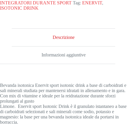
drink
INTEGRATORI DURANTE SPORT
Tag:
ENERVIT
,
limone
ISOTONIC DRINK
420gr
quantità
Descrizione
Informazioni aggiuntive
Bevanda isotonica Enervit sport isotonic drink a base di carboidrati e
sali minerali studiata per mantenersi idratati in allenamento e in gara.
Con mix di vitamine e ideale per la reidratazione durante sforzi
prolungati al gusto
Limone. Enervit sport Isotonic Drink è il granulato istantaneo a base
di carboidrati selezionati e sali minerali come sodio, potassio e
magnesio: la base per una bevanda isotonica ideale da portarsi in
borraccia.