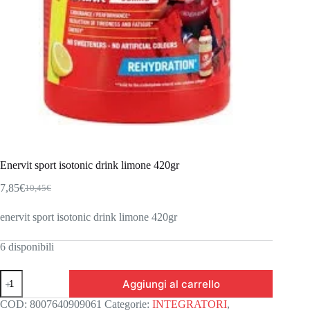
Enervit sport isotonic drink limone 420gr
7,85
€
10,45
€
Il
Il
prezzo
prezzo
enervit sport isotonic drink limone 420gr
originale
attuale
era:
è:
10,45€.
7,85€.
6 disponibili
Enervit
Aggiungi al carrello
sport
isotonic
COD:
8007640909061
Categorie:
INTEGRATORI
,