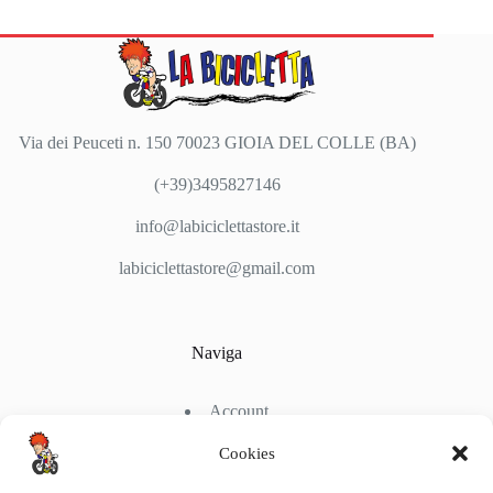
Via dei Peuceti n. 150 70023 GIOIA DEL COLLE (BA)
(+39)3495827146
info@labiciclettastore.it
labiciclettastore@gmail.com
Naviga
Account
Shop
Chi Siamo
Cookies
Contattaci