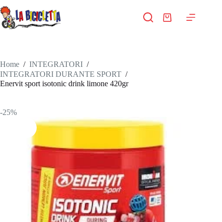
Salta
al
Carrello
contenuto
Home
/
INTEGRATORI
/
INTEGRATORI DURANTE SPORT
/
Enervit sport isotonic drink limone 420gr
-25%