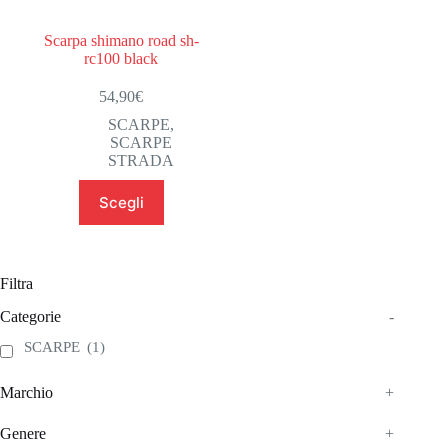
Scarpa shimano road sh-
rc100 black
54,90
€
SCARPE
,
SCARPE
STRADA
Questo
Scegli
prodotto
ha
più
varianti.
Le
Filtra
opzioni
possono
Categorie
-
essere
SCARPE
(1)
scelte
nella
pagina
Marchio
+
del
prodotto
Genere
+