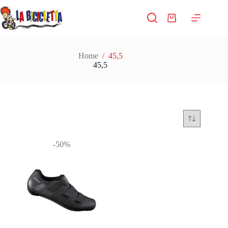
Salta
al
Carrello
contenuto
Home
/
45,5
45,5
-50%