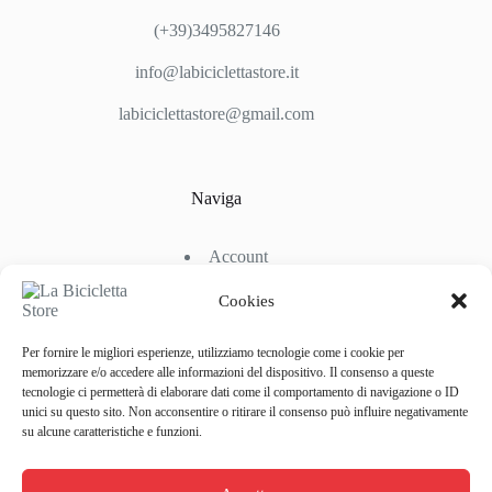
(+39)3495827146
info@labiciclettastore.it
labiciclettastore@gmail.com
Naviga
Account
Shop
Chi Siamo
Cookies
Contattaci
Per fornire le migliori esperienze, utilizziamo tecnologie come i cookie per
memorizzare e/o accedere alle informazioni del dispositivo. Il consenso a queste
tecnologie ci permetterà di elaborare dati come il comportamento di navigazione o ID
Link Utili
unici su questo sito. Non acconsentire o ritirare il consenso può influire negativamente
su alcune caratteristiche e funzioni.
Condizioni di Spedizione
Condizioni generali d’acquisto